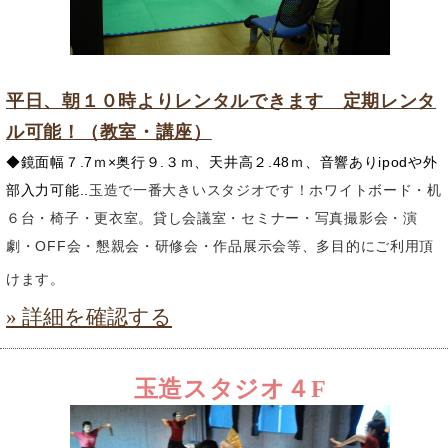
平日、朝１０時よりレンタルできます 定期レンタ
ル可能！（教室・講座）
◆鏡面幅７.7ｍ×奥行９.３ｍ、天井高２.48ｍ、音響ありipodや外
部入力可能..
玉造で一番大きいスタジオです！ホワイトボード・机
６台・椅子・更衣室。貸し会議室・セミナー・写真撮影会・演
劇・OFF会・懇親会・研修会・作品展示会等、多目的にご利用頂
けます。
» 詳細を確認する
玉造スタジオ４F