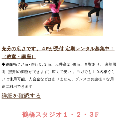
充分の広さです。４Fが受付
定期レンタル募集中！
（教室・講座）
◆鏡面幅７.7ｍ×奥行５.３ｍ、天井高２.48ｍ、音響あり、.
豪華照
明（照明の調整ができます）広くて安い.
。ヨガでも１０名様ぐら
いは使用可能、入会金
などはありません。ダンスは勿論様々な用
途に利用できます
詳細を確認する
鶴橋スタジオ１・２・３F