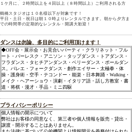
１ケ月に、２時間以上を４回以上（８時間以上）ご利用される方
鶴橋スタジオは１０名様以下が対象です！
平日・土日・祝日は朝１０時よりレンタルできます。朝から夕方ま
での時間帯の定期的なレンタル・開講大歓迎！
ダンスは勿論、多目的にご利用頂けます！
◆OFF会・展示会・お見合いパーティ・クラリネット・フル
ート・バーレスク・アニソン・タップダンス・トアダンス・
フラダンス・タヒチアンダンス・ベリーダンス・ポールダン
ス。バレエ・フォークダンス・創作エイサー・太極拳・体
操・護身術・空手・テコンドー・能楽・日本舞踊・Walking・
メイク・ヘアーショウ・演劇・イタリア語・話し方教室・書
道・将棋・漫才・手品・ミニ四駆
プライバシーポリシー
個人情報の開示について
弊社はお客様の同意なく、第三者や個人情報を販売・貸出・
譲渡・開示することはありません。
また法律に基づいて公的機関より情報開示を義務付けられた