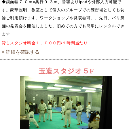
◆鏡面幅７.０ｍ×奥行９.３ｍ、音響ありipodや外部入力可能で
す。豪華照明、教室として個人のグループでの練習場としても勿
論ご利用頂けます。ワークショップや発表会可。。先日、バリ舞
踊の発表会を開催しました。初めての方でも簡単にレンタルでき
ます
貸しスタジオ料金１，０００円/１時間当たり
» 詳細を確認する
玉造スタジオ５F