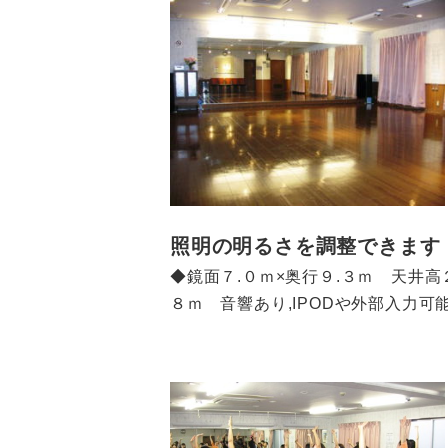
照明の明るさを調整できます
◆鏡面７.０ｍ×奥行９.３ｍ 天井高
８ｍ 音響あり,IPODや外部入力可